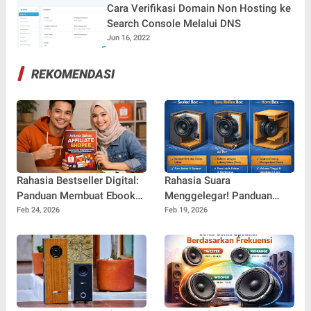
Cara Verifikasi Domain Non Hosting ke
Search Console Melalui DNS
Jun 16, 2022
REKOMENDASI
Rahasia Bestseller Digital:
Rahasia Suara
Panduan Membuat Ebook
Menggelegar! Panduan
yang Layak Jual dan Siap
Lengkap Jenis-Jenis
Feb 24, 2026
Feb 19, 2026
Bersaing di Pasar Online
Desain Box Speaker yang
Wajib Anda Tahu