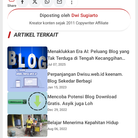
Share
Diposting oleh
Dwi Sugiarto
Kreator konten sejak 2011 Copywriter Affiliate
ARTIKEL TERKAIT
Menaklukkan Era AI: Peluang Blog yang
Tak Terduga di Tengah Kecanggihan
Teknologi
Jul 07, 2025
Perpanjangan Dwisu.web.id keenam.
Blog Sekedar Berbagi
Jan 15, 2023
Mencoba Potensi Blog Download
Gratis. Asyik juga Loh
Dec 29, 2022
Belajar Menerima Kepahitan Hidup
Aug 06, 2022