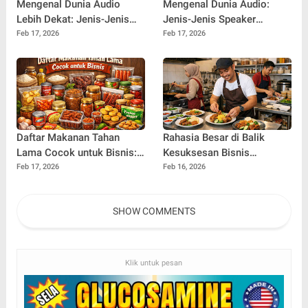
Mengenal Dunia Audio
Mengenal Dunia Audio:
Lebih Dekat: Jenis-Jenis
Jenis-Jenis Speaker
Speaker Berdasarkan
Berdasarkan Frekuensi dan
Feb 17, 2026
Feb 17, 2026
Desain yang Wajib Anda
Fungsinya
Tahu
Daftar Makanan Tahan
Rahasia Besar di Balik
Lama Cocok untuk Bisnis:
Kesuksesan Bisnis
Ide Cerdas untuk Usaha
Makanan: Cara
Feb 17, 2026
Feb 16, 2026
yang Stabil dan
Mengembangkan Usaha
Menguntungkan
Kuliner Secara
SHOW COMMENTS
Berkelanjutan
Klik untuk pesan