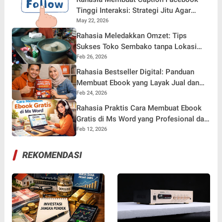
Tinggi Interaksi: Strategi Jitu Agar
Postingan Auto Ramai!
May 22, 2026
Rahasia Meledakkan Omzet: Tips
Sukses Toko Sembako tanpa Lokasi
Strategis yang Jarang Dibahas!
Feb 26, 2026
Rahasia Bestseller Digital: Panduan
Membuat Ebook yang Layak Jual dan
Siap Bersaing di Pasar Online
Feb 24, 2026
Rahasia Praktis Cara Membuat Ebook
Gratis di Ms Word yang Profesional dan
Menarik
Feb 12, 2026
REKOMENDASI