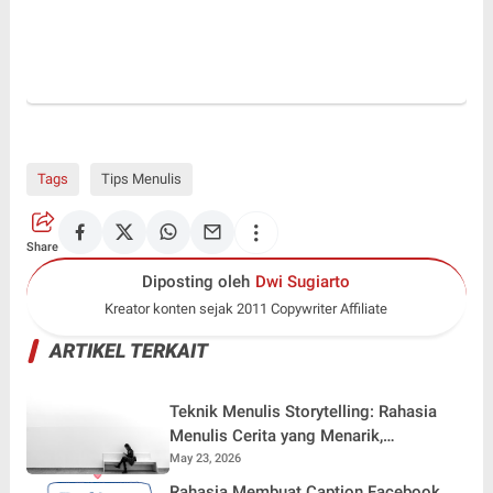
Tags
Tips Menulis
Share
Diposting oleh
Dwi Sugiarto
Kreator konten sejak 2011 Copywriter Affiliate
ARTIKEL TERKAIT
Teknik Menulis Storytelling: Rahasia
Menulis Cerita yang Menarik,
Menggugah, dan Mudah Diingat
May 23, 2026
Rahasia Membuat Caption Facebook