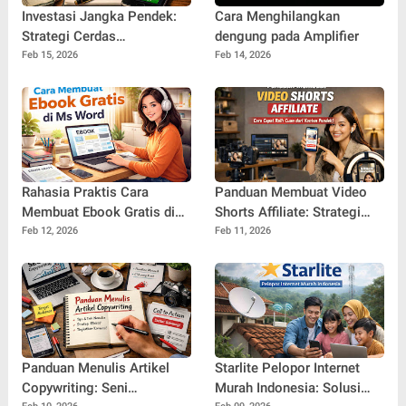
Investasi Jangka Pendek:
Cara Menghilangkan
Strategi Cerdas
dengung pada Amplifier
Mengembangkan Uang
Feb 15, 2026
Feb 14, 2026
dengan Cepat dan Aman
Rahasia Praktis Cara
Panduan Membuat Video
Membuat Ebook Gratis di
Shorts Affiliate: Strategi
Ms Word yang Profesional
Cepat Menghasilkan Cuan
Feb 12, 2026
Feb 11, 2026
dan Menarik
dari Konten Pendek
Panduan Menulis Artikel
Starlite Pelopor Internet
Copywriting: Seni
Murah Indonesia: Solusi