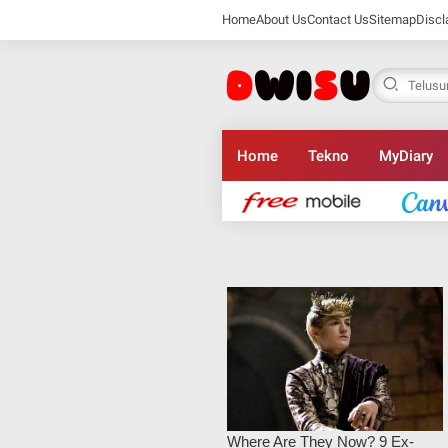
Home
About Us
Contact Us
Sitemap
Discl
Home
Tekno
MyDiary