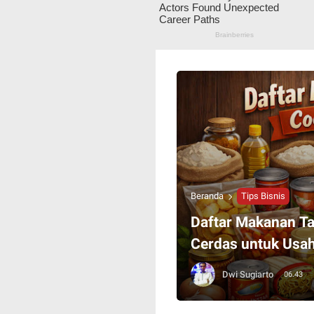
Beranda
Tips Bisnis
Daftar Makanan Ta
Cerdas untuk Usa
Dwi Sugiarto
06.43