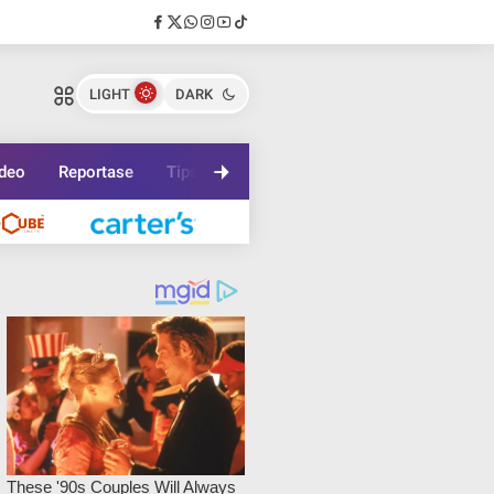
LIGHT
DARK
deo
Reportase
Tips
Travel