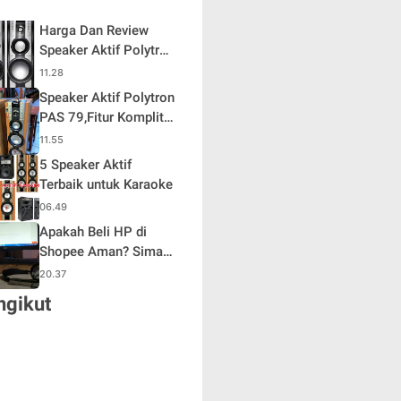
Harga Dan Review
Speaker Aktif Polytron
PAS 68
11.28
Speaker Aktif Polytron
PAS 79,Fitur Komplit
Desain Oke
11.55
5 Speaker Aktif
Terbaik untuk Karaoke
06.49
Apakah Beli HP di
Shopee Aman? Simak
pengalaman saya
20.37
ngikut