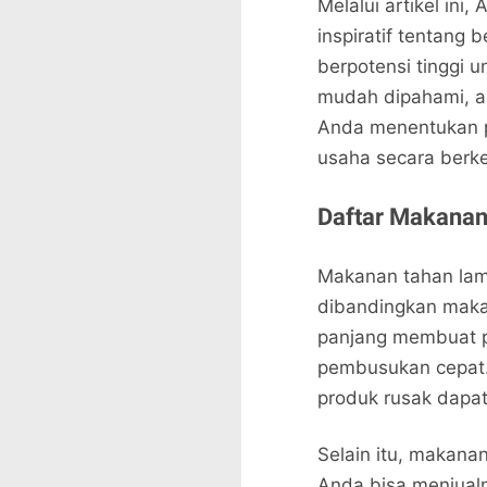
Melalui artikel in
inspiratif tentang
berpotensi tinggi 
mudah dipahami, ak
Anda menentukan p
usaha secara berke
Daftar Makanan
Makanan tahan la
dibandingkan maka
panjang membuat pe
pembusukan cepat. 
produk rusak dapat 
Selain itu, makana
Anda bisa menjualn