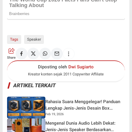
Tags
Speaker
Share
Diposting oleh
Dwi Sugiarto
Kreator konten sejak 2011 Copywriter Affiliate
ARTIKEL TERKAIT
Rahasia Suara Menggelegar! Panduan
Lengkap Jenis-Jenis Desain Box
Speaker yang Wajib Anda Tahu
Feb 19, 2026
Mengenal Dunia Audio Lebih Dekat:
Jenis-Jenis Speaker Berdasarkan