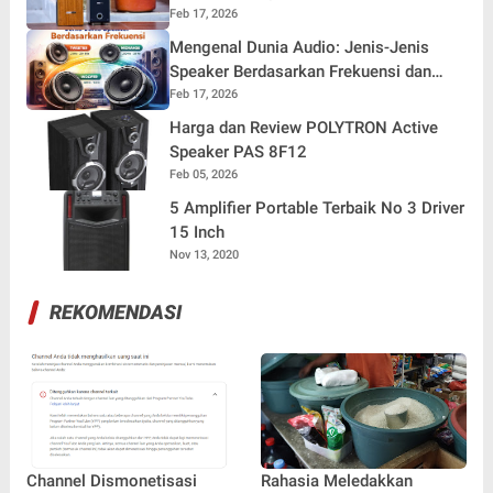
Desain yang Wajib Anda Tahu
Feb 17, 2026
Mengenal Dunia Audio: Jenis-Jenis
Speaker Berdasarkan Frekuensi dan
Fungsinya
Feb 17, 2026
Harga dan Review POLYTRON Active
Speaker PAS 8F12
Feb 05, 2026
5 Amplifier Portable Terbaik No 3 Driver
15 Inch
Nov 13, 2020
REKOMENDASI
Channel Dismonetisasi
Rahasia Meledakkan