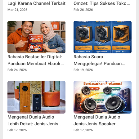
Lagi Karena Channel Terkait
Omzet: Tips Sukses Toko
Sembako tanpa Lokasi
Mar 21, 2026
Feb 26, 2026
Strategis yang Jarang
Dibahas!
Rahasia Bestseller Digital:
Rahasia Suara
Panduan Membuat Ebook
Menggelegar! Panduan
yang Layak Jual dan Siap
Lengkap Jenis-Jenis
Feb 24, 2026
Feb 19, 2026
Bersaing di Pasar Online
Desain Box Speaker yang
Wajib Anda Tahu
Mengenal Dunia Audio
Mengenal Dunia Audio:
Lebih Dekat: Jenis-Jenis
Jenis-Jenis Speaker
Speaker Berdasarkan
Berdasarkan Frekuensi dan
Feb 17, 2026
Feb 17, 2026
Desain yang Wajib Anda
Fungsinya