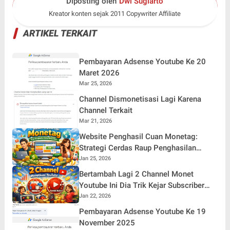
Diposting oleh
Dwi Sugiarto
Kreator konten sejak 2011 Copywriter Affiliate
ARTIKEL TERKAIT
Pembayaran Adsense Youtube Ke 20
Maret 2026
Mar 25, 2026
Channel Dismonetisasi Lagi Karena
Channel Terkait
Mar 21, 2026
Website Penghasil Cuan Monetag:
Strategi Cerdas Raup Penghasilan
Online Tanpa Ribet
Jan 25, 2026
Bertambah Lagi 2 Channel Monet
Youtube Ini Dia Trik Kejar Subscriber
Jam Tayang
Jan 22, 2026
Pembayaran Adsense Youtube Ke 19
November 2025