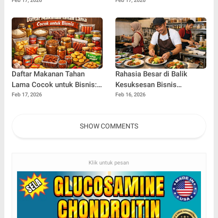
Speaker Berdasarkan
Berdasarkan Frekuensi dan
Feb 17, 2026
Feb 17, 2026
Desain yang Wajib Anda
Fungsinya
Tahu
Daftar Makanan Tahan
Rahasia Besar di Balik
Lama Cocok untuk Bisnis:
Kesuksesan Bisnis
Ide Cerdas untuk Usaha
Makanan: Cara
Feb 17, 2026
Feb 16, 2026
yang Stabil dan
Mengembangkan Usaha
Menguntungkan
Kuliner Secara
SHOW COMMENTS
Berkelanjutan
Klik untuk pesan