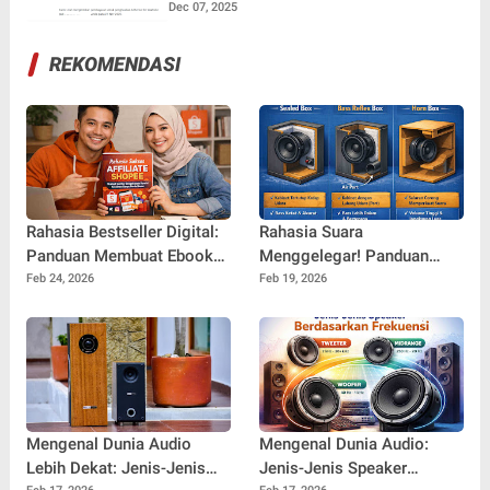
Dec 07, 2025
REKOMENDASI
Rahasia Bestseller Digital:
Rahasia Suara
Panduan Membuat Ebook
Menggelegar! Panduan
yang Layak Jual dan Siap
Lengkap Jenis-Jenis
Feb 24, 2026
Feb 19, 2026
Bersaing di Pasar Online
Desain Box Speaker yang
Wajib Anda Tahu
Mengenal Dunia Audio
Mengenal Dunia Audio:
Lebih Dekat: Jenis-Jenis
Jenis-Jenis Speaker