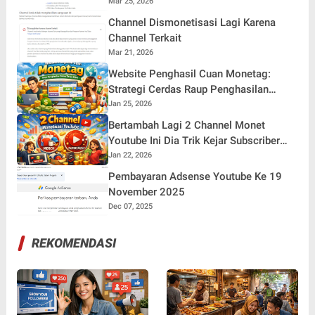
Mar 25, 2026
Channel Dismonetisasi Lagi Karena
Channel Terkait
Mar 21, 2026
Website Penghasil Cuan Monetag:
Strategi Cerdas Raup Penghasilan
Online Tanpa Ribet
Jan 25, 2026
Bertambah Lagi 2 Channel Monet
Youtube Ini Dia Trik Kejar Subscriber
Jam Tayang
Jan 22, 2026
Pembayaran Adsense Youtube Ke 19
November 2025
Dec 07, 2025
REKOMENDASI