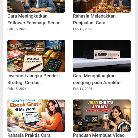
Cara Meningkatkan
Rahasia Meledakkan
Follower Fanspage Secara
Penjualan: Cara
Cepat dan Berkelanjutan
Meningkatkan Omset
Feb 16, 2026
Feb 15, 2026
Usaha Kuliner Secara
Konsisten
Investasi Jangka Pendek:
Cara Menghilangkan
Strategi Cerdas
dengung pada Amplifier
Mengembangkan Uang
Feb 15, 2026
Feb 14, 2026
dengan Cepat dan Aman
Rahasia Praktis Cara
Panduan Membuat Video