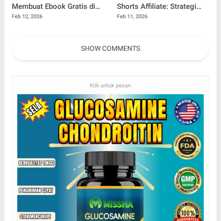
Membuat Ebook Gratis di
Shorts Affiliate: Strategi
Ms Word yang Profesional
Cepat Menghasilkan Cuan
Feb 12, 2026
Feb 11, 2026
dan Menarik
dari Konten Pendek
SHOW COMMENTS
Klik untuk pesan