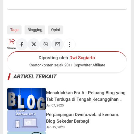
Tags
Blogging
Opini
Share
Diposting oleh
Dwi Sugiarto
Kreator konten sejak 2011 Copywriter Affiliate
ARTIKEL TERKAIT
Menaklukkan Era AI: Peluang Blog yang
Tak Terduga di Tengah Kecanggihan
Teknologi
Jul 07, 2025
Perpanjangan Dwisu.web.id keenam.
Blog Sekedar Berbagi
Jan 15, 2023