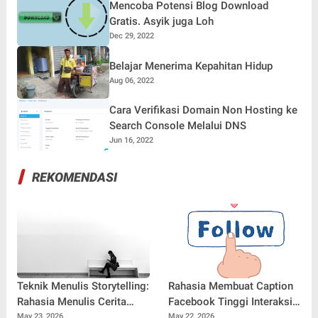
Mencoba Potensi Blog Download
Gratis. Asyik juga Loh
Dec 29, 2022
Belajar Menerima Kepahitan Hidup
Aug 06, 2022
Cara Verifikasi Domain Non Hosting ke
Search Console Melalui DNS
Jun 16, 2022
REKOMENDASI
Teknik Menulis Storytelling:
Rahasia Membuat Caption
Rahasia Menulis Cerita
Facebook Tinggi Interaksi:
yang Menarik, Menggugah,
Strategi Jitu Agar
May 23, 2026
May 22, 2026