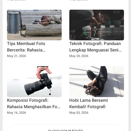
dan Mudah Diingat
Postingan Auto Ramai!
Tips Membuat Foto
Teknik Fotografi: Panduan
Bercerita: Rahasia
Lengkap Menguasai Seni
Menghasilkan Foto yang
Memotret untuk Pemula
May 21, 2026
May 20, 2026
Punya Makna dan
hingga Profesional
Menyentuh Emosi
Komposisi Fotografi:
Hobi Lama Bersemi
Rahasia Menghasilkan Foto
Kembali! Fotografi
Menarik, Estetik, dan
May 16, 2026
May 03, 2026
Profesional