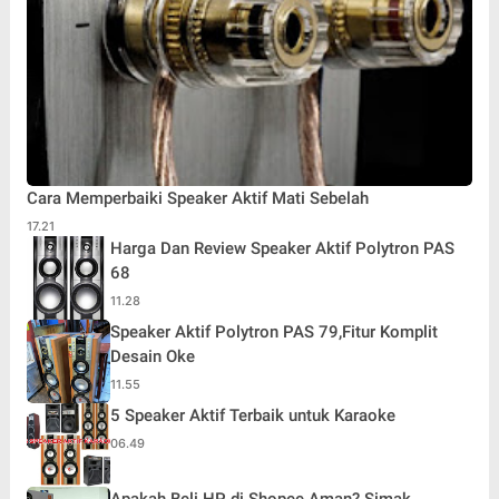
Cara Memperbaiki Speaker Aktif Mati Sebelah
17.21
Harga Dan Review Speaker Aktif Polytron PAS
68
11.28
Speaker Aktif Polytron PAS 79,Fitur Komplit
Desain Oke
11.55
5 Speaker Aktif Terbaik untuk Karaoke
06.49
Apakah Beli HP di Shopee Aman? Simak