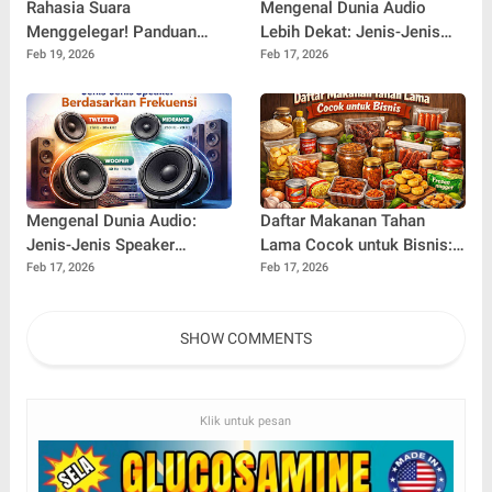
Rahasia Suara
Mengenal Dunia Audio
Menggelegar! Panduan
Lebih Dekat: Jenis-Jenis
Lengkap Jenis-Jenis
Speaker Berdasarkan
Feb 19, 2026
Feb 17, 2026
Desain Box Speaker yang
Desain yang Wajib Anda
Wajib Anda Tahu
Tahu
Mengenal Dunia Audio:
Daftar Makanan Tahan
Jenis-Jenis Speaker
Lama Cocok untuk Bisnis:
Berdasarkan Frekuensi dan
Ide Cerdas untuk Usaha
Feb 17, 2026
Feb 17, 2026
Fungsinya
yang Stabil dan
Menguntungkan
SHOW COMMENTS
Klik untuk pesan