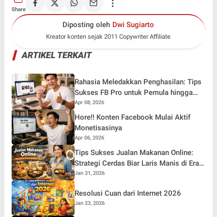
Share
Diposting oleh
Dwi Sugiarto
Kreator konten sejak 2011 Copywriter Affiliate
ARTIKEL TERKAIT
Rahasia Meledakkan Penghasilan: Tips
Sukses FB Pro untuk Pemula hingga
Profesional
Apr 08, 2026
Hore!! Konten Facebook Mulai Aktif
Monetisasinya
Apr 06, 2026
Tips Sukses Jualan Makanan Online:
Strategi Cerdas Biar Laris Manis di Era
Digital
Jan 31, 2026
Resolusi Cuan dari Internet 2026
Jan 23, 2026