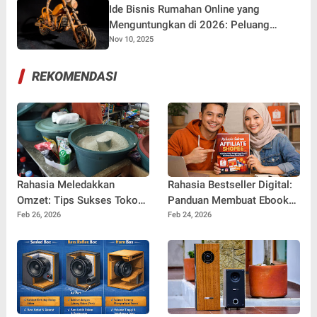
Ide Bisnis Rumahan Online yang
Menguntungkan di 2026: Peluang
Sukses dari Rumah!
Nov 10, 2025
REKOMENDASI
Rahasia Meledakkan
Rahasia Bestseller Digital:
Omzet: Tips Sukses Toko
Panduan Membuat Ebook
Sembako tanpa Lokasi
yang Layak Jual dan Siap
Feb 26, 2026
Feb 24, 2026
Strategis yang Jarang
Bersaing di Pasar Online
Dibahas!