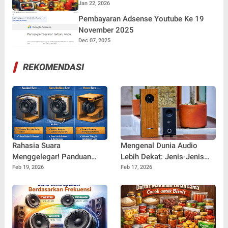
Jam Tayang
Jan 22, 2026
Pembayaran Adsense Youtube Ke 19
November 2025
Dec 07, 2025
REKOMENDASI
Rahasia Suara
Mengenal Dunia Audio
Menggelegar! Panduan
Lebih Dekat: Jenis-Jenis
Lengkap Jenis-Jenis
Speaker Berdasarkan
Feb 19, 2026
Feb 17, 2026
Desain Box Speaker yang
Desain yang Wajib Anda
Wajib Anda Tahu
Tahu