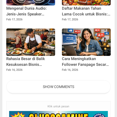
Mengenal Dunia Audio:
Daftar Makanan Tahan
Jenis-Jenis Speaker
Lama Cocok untuk Bisnis:
Berdasarkan Frekuensi dan
Ide Cerdas untuk Usaha
Feb 17, 2026
Feb 17, 2026
Fungsinya
yang Stabil dan
Menguntungkan
Rahasia Besar di Balik
Cara Meningkatkan
Kesuksesan Bisnis
Follower Fanspage Secara
Makanan: Cara
Cepat dan Berkelanjutan
Feb 16, 2026
Feb 16, 2026
Mengembangkan Usaha
Kuliner Secara
SHOW COMMENTS
Berkelanjutan
Klik untuk pesan