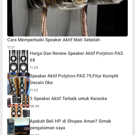
Cara Memperbaiki Speaker Aktif Mati Sebelah
17.21
Harga Dan Review Speaker Aktif Polytron PAS
68
11.28
Speaker Aktif Polytron PAS 79,Fitur Komplit
Desain Oke
11.55
5 Speaker Aktif Terbaik untuk Karaoke
06.49
Apakah Beli HP di Shopee Aman? Simak
pengalaman saya