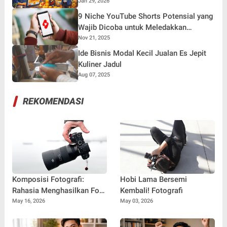
Jan 29, 2026
9 Niche YouTube Shorts Potensial yang
Wajib Dicoba untuk Meledakkan
Channel Anda
Nov 21, 2025
Ide Bisnis Modal Kecil Jualan Es Jepit
Kuliner Jadul
Aug 07, 2025
REKOMENDASI
Komposisi Fotografi:
Hobi Lama Bersemi
Rahasia Menghasilkan Foto
Kembali! Fotografi
Menarik, Estetik, dan
May 16, 2026
May 03, 2026
Profesional