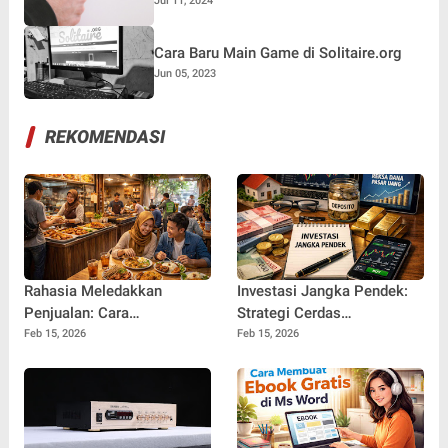
Jul 11, 2024
Cara Baru Main Game di Solitaire.org
Jun 05, 2023
REKOMENDASI
Rahasia Meledakkan
Investasi Jangka Pendek:
Penjualan: Cara
Strategi Cerdas
Meningkatkan Omset
Mengembangkan Uang
Feb 15, 2026
Feb 15, 2026
Usaha Kuliner Secara
dengan Cepat dan Aman
Konsisten