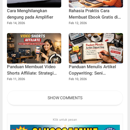
Cara Menghilangkan
Rahasia Praktis Cara
dengung pada Amplifier
Membuat Ebook Gratis di
Ms Word yang Profesional
Feb 14, 2026
Feb 12, 2026
dan Menarik
Panduan Membuat Video
Panduan Menulis Artikel
Shorts Affiliate: Strategi
Copywriting: Seni
Cepat Menghasilkan Cuan
Merangkai Kata yang
Feb 11, 2026
Feb 10, 2026
dari Konten Pendek
Mengubah Pembaca
Menjadi Pembeli
SHOW COMMENTS
Klik untuk pesan