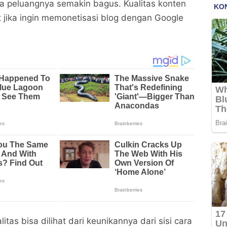
ya peluangnya semakin bagus. Kualitas konten
t jika ingin memonetisasi blog dengan Google
Syarat Monetisasi Blog ini Wajib Dipenuhi Kalau
Syarat Monetisasi Blog ini Wajib Dipenuhi Kalau
Ingin Sukses
Ingin Sukses
Dwisu Web Id
Dwisu Web Id
Bagikan ke media lain
Bagikan ke media lain
itas bisa dilihat dari keunikannya dari sisi cara