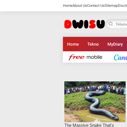
Home
About Us
Contact Us
Sitemap
Discl
Home
Tekno
MyDiary