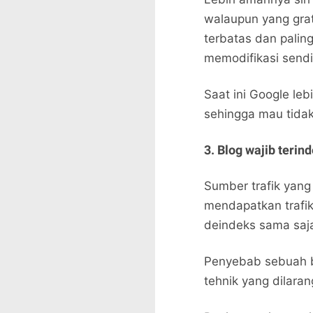
walaupun yang grat
terbatas dan palin
memodifikasi sendir
Saat ini Google le
sehingga mau tida
3. Blog wajib terin
Sumber trafik yang 
mendapatkan trafik
deindeks sama saja
Penyebab sebuah b
tehnik yang dilara