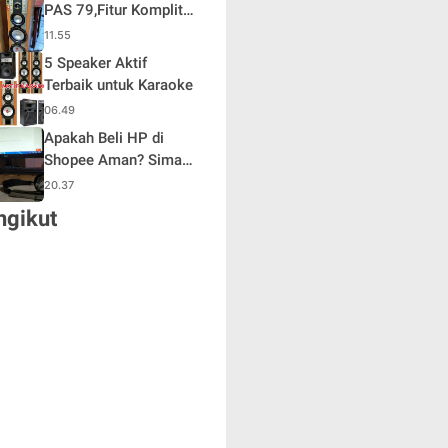
PAS 79,Fitur Komplit
Desain Oke
11.55
5 Speaker Aktif
Terbaik untuk Karaoke
06.49
Apakah Beli HP di
Shopee Aman? Simak
pengalaman saya
20.37
ngikut