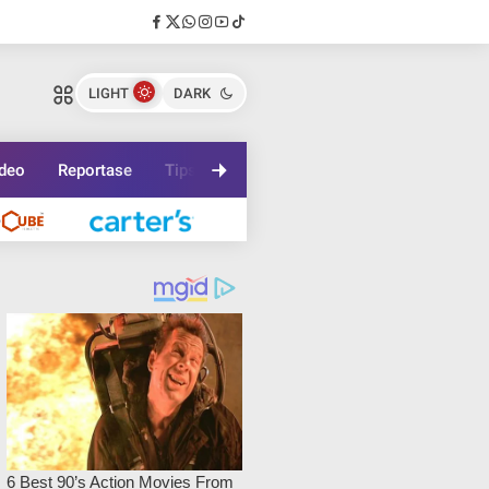
LIGHT
DARK
deo
Reportase
Tips
Travel