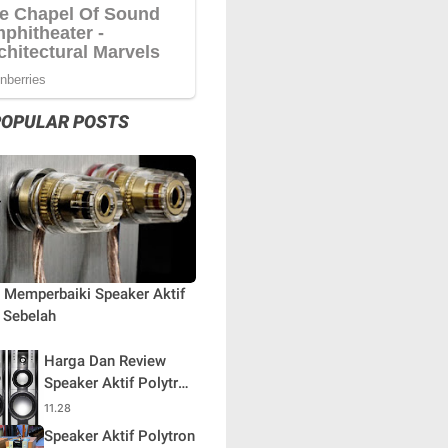
POPULAR POSTS
 Memperbaiki Speaker Aktif
 Sebelah
Harga Dan Review
Speaker Aktif Polytron
PAS 68
11.28
Speaker Aktif Polytron