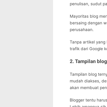
penulisan, sudut p
Mayoritas blog men
bersaing dengan we
perusahaan.
Tanpa artikel yang
trafik dari Google k
2. Tampilan blog
Tampilan blog tern
mudah diakses, desa
akan membuat pen
Blogger tentu haru
Lebih amannya sih