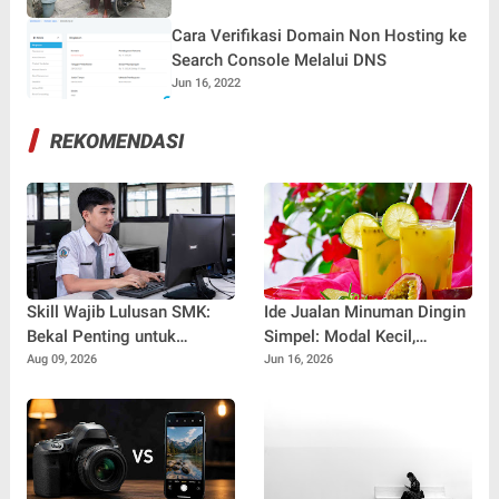
Cara Verifikasi Domain Non Hosting ke
Search Console Melalui DNS
Jun 16, 2022
REKOMENDASI
Skill Wajib Lulusan SMK:
Ide Jualan Minuman Dingin
Bekal Penting untuk
Simpel: Modal Kecil,
Menembus Dunia Kerja di
Untung Manis, Cocok untuk
Aug 09, 2026
Jun 16, 2026
Era Digital
Pemula