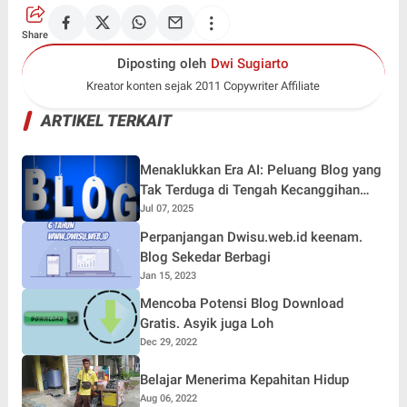
Share
Diposting oleh
Dwi Sugiarto
Kreator konten sejak 2011 Copywriter Affiliate
ARTIKEL TERKAIT
Menaklukkan Era AI: Peluang Blog yang
Tak Terduga di Tengah Kecanggihan
Teknologi
Jul 07, 2025
Perpanjangan Dwisu.web.id keenam.
Blog Sekedar Berbagi
Jan 15, 2023
Mencoba Potensi Blog Download
Gratis. Asyik juga Loh
Dec 29, 2022
Belajar Menerima Kepahitan Hidup
Aug 06, 2022