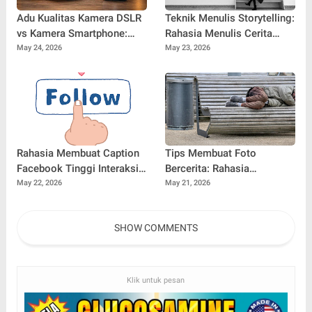
Adu Kualitas Kamera DSLR
Teknik Menulis Storytelling:
vs Kamera Smartphone:
Rahasia Menulis Cerita
Siapa Juara untuk Hasil
yang Menarik, Menggugah,
May 24, 2026
May 23, 2026
Foto Terbaik di Era Digital?
dan Mudah Diingat
Rahasia Membuat Caption
Tips Membuat Foto
Facebook Tinggi Interaksi:
Bercerita: Rahasia
Strategi Jitu Agar
Menghasilkan Foto yang
May 22, 2026
May 21, 2026
Postingan Auto Ramai!
Punya Makna dan
Menyentuh Emosi
SHOW COMMENTS
Klik untuk pesan