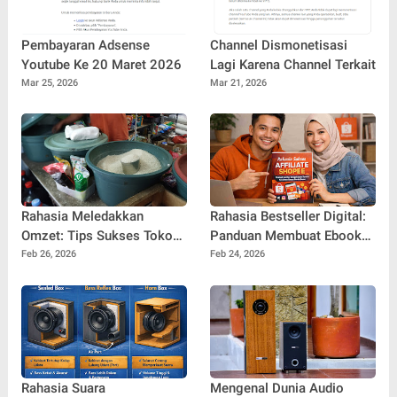
Pembayaran Adsense
Channel Dismonetisasi
Youtube Ke 20 Maret 2026
Lagi Karena Channel Terkait
Mar 25, 2026
Mar 21, 2026
Rahasia Meledakkan
Rahasia Bestseller Digital:
Omzet: Tips Sukses Toko
Panduan Membuat Ebook
Sembako tanpa Lokasi
yang Layak Jual dan Siap
Feb 26, 2026
Feb 24, 2026
Strategis yang Jarang
Bersaing di Pasar Online
Dibahas!
Rahasia Suara
Mengenal Dunia Audio