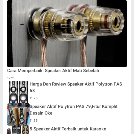
Cara Memperbaiki Speaker Aktif Mati Sebelah
17.21
Harga Dan Review Speaker Aktif Polytron PAS
68
11.28
Speaker Aktif Polytron PAS 79,Fitur Komplit
Desain Oke
11.55
5 Speaker Aktif Terbaik untuk Karaoke