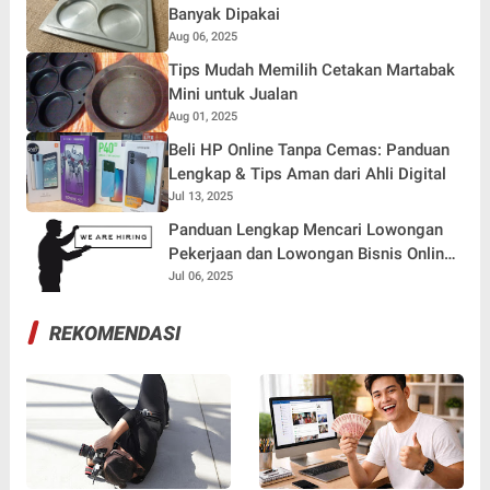
Banyak Dipakai
Aug 06, 2025
Tips Mudah Memilih Cetakan Martabak
Mini untuk Jualan
Aug 01, 2025
Beli HP Online Tanpa Cemas: Panduan
Lengkap & Tips Aman dari Ahli Digital
Jul 13, 2025
Panduan Lengkap Mencari Lowongan
Pekerjaan dan Lowongan Bisnis Online
yang Tepat di Era Digital
Jul 06, 2025
REKOMENDASI