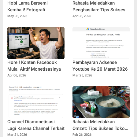
Hobi Lama Bersemi
Rahasia Meledakkan
Kembali! Fotografi
Penghasilan: Tips Sukses
FB Pro untuk Pemula
May 03, 2026
Apr 08, 2026
hingga Profesional
Hore!! Konten Facebook
Pembayaran Adsense
Mulai Aktif Monetisasinya
Youtube Ke 20 Maret 2026
Apr 06, 2026
Mar 25, 2026
Channel Dismonetisasi
Rahasia Meledakkan
Lagi Karena Channel Terkait
Omzet: Tips Sukses Toko
Sembako tanpa Lokasi
Mar 21, 2026
Feb 26, 2026