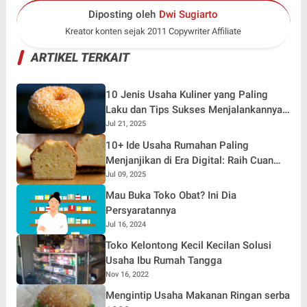
Diposting oleh
Dwi Sugiarto
Kreator konten sejak 2011 Copywriter Affiliate
ARTIKEL TERKAIT
10 Jenis Usaha Kuliner yang Paling
Laku dan Tips Sukses Menjalankannya
di Indonesia
Jul 21, 2025
10+ Ide Usaha Rumahan Paling
Menjanjikan di Era Digital: Raih Cuan
dari Rumah!
Jul 09, 2025
Mau Buka Toko Obat? Ini Dia
Persyaratannya
Jul 16, 2024
Toko Kelontong Kecil Kecilan Solusi
Usaha Ibu Rumah Tangga
Nov 16, 2022
Mengintip Usaha Makanan Ringan serba