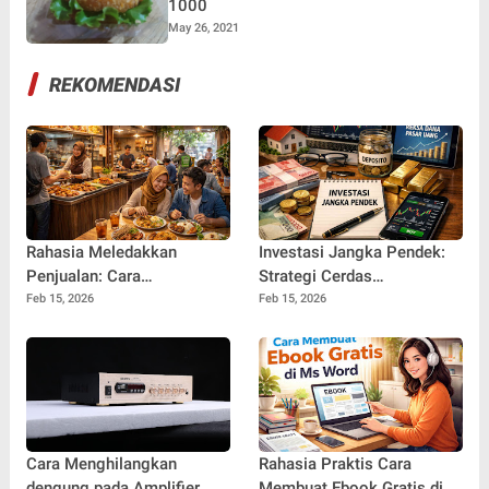
1000
May 26, 2021
REKOMENDASI
Rahasia Meledakkan
Investasi Jangka Pendek:
Penjualan: Cara
Strategi Cerdas
Meningkatkan Omset
Mengembangkan Uang
Feb 15, 2026
Feb 15, 2026
Usaha Kuliner Secara
dengan Cepat dan Aman
Konsisten
Cara Menghilangkan
Rahasia Praktis Cara
dengung pada Amplifier
Membuat Ebook Gratis di