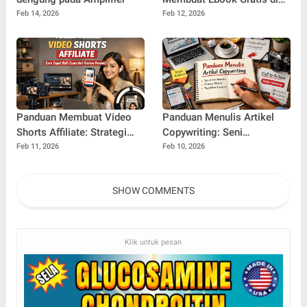
Ms Word yang Profesional
Feb 14, 2026
Feb 12, 2026
dan Menarik
Panduan Membuat Video
Panduan Menulis Artikel
Shorts Affiliate: Strategi
Copywriting: Seni
Cepat Menghasilkan Cuan
Merangkai Kata yang
Feb 11, 2026
Feb 10, 2026
dari Konten Pendek
Mengubah Pembaca
Menjadi Pembeli
SHOW COMMENTS
Klik untuk pesan