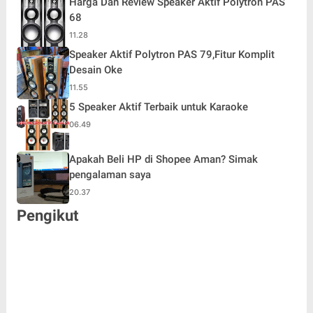
Harga Dan Review Speaker Aktif Polytron PAS
68
11.28
Speaker Aktif Polytron PAS 79,Fitur Komplit
Desain Oke
11.55
5 Speaker Aktif Terbaik untuk Karaoke
06.49
Apakah Beli HP di Shopee Aman? Simak
pengalaman saya
20.37
Pengikut