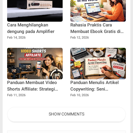
Cara Menghilangkan
Rahasia Praktis Cara
dengung pada Amplifier
Membuat Ebook Gratis di
Ms Word yang Profesional
Feb 14, 2026
Feb 12, 2026
dan Menarik
Panduan Membuat Video
Panduan Menulis Artikel
Shorts Affiliate: Strategi
Copywriting: Seni
Cepat Menghasilkan Cuan
Merangkai Kata yang
Feb 11, 2026
Feb 10, 2026
dari Konten Pendek
Mengubah Pembaca
Menjadi Pembeli
SHOW COMMENTS