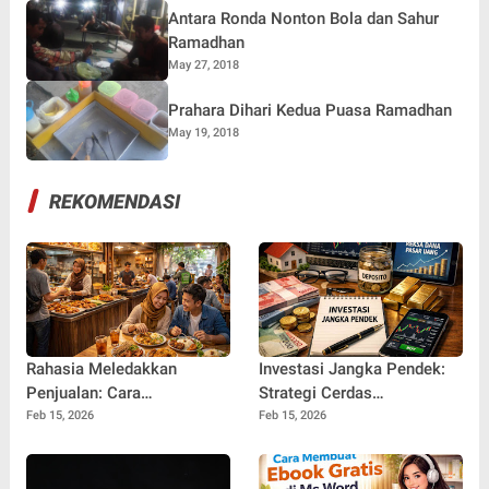
Antara Ronda Nonton Bola dan Sahur
Ramadhan
May 27, 2018
Prahara Dihari Kedua Puasa Ramadhan
May 19, 2018
REKOMENDASI
Rahasia Meledakkan
Investasi Jangka Pendek:
Penjualan: Cara
Strategi Cerdas
Meningkatkan Omset
Mengembangkan Uang
Feb 15, 2026
Feb 15, 2026
Usaha Kuliner Secara
dengan Cepat dan Aman
Konsisten