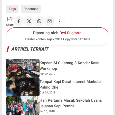
Tags
Reportase
Share
Diposting oleh
Dwi Sugiarto
Kreator konten sejak 2011 Copywriter Affiliate
ARTIKEL TERKAIT
Kopdar IM Cikarang 3 Kopdar Rasa
Workshop
Apr 09, 2019
Tempat Kopi Darat Internet Marketer
Paling Oke
Oct 01, 2018
Hari Pertama Masuk Sekolah Usaha
Jajanan Sepi Pembeli
Jul 16, 2018