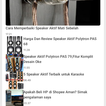
Cara Memperbaiki Speaker Aktif Mati Sebelah
17.21
Harga Dan Review Speaker Aktif Polytron PAS
68
11.28
Speaker Aktif Polytron PAS 79,Fitur Komplit
Desain Oke
11.55
5 Speaker Aktif Terbaik untuk Karaoke
06.49
Apakah Beli HP di Shopee Aman? Simak
pengalaman saya
20.37